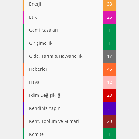
Enerji
38
Etik
25
Gemi Kazaları
1
Girişimcilik
1
Gıda, Tarım & Hayvancılık
17
Haberler
45
Hava
12
İklim Değişikliği
23
Kendiniz Yapın
5
Kent, Toplum ve Mimari
20
Komite
1