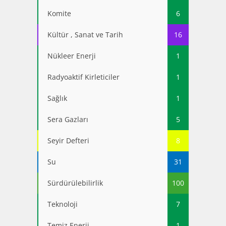
Komite
6
Kültür , Sanat ve Tarih
16
Nükleer Enerji
1
Radyoaktif Kirleticiler
1
Sağlık
1
Sera Gazları
5
Seyir Defteri
8
Su
31
Sürdürülebilirlik
100
Teknoloji
7
Temiz Enerji
1