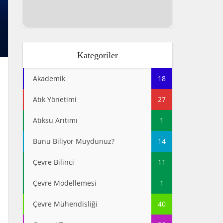
Kategoriler
Akademik
18
Atık Yönetimi
27
Atıksu Arıtımı
1
Bunu Biliyor Muydunuz?
14
Çevre Bilinci
11
Çevre Modellemesi
1
Çevre Mühendisliği
40