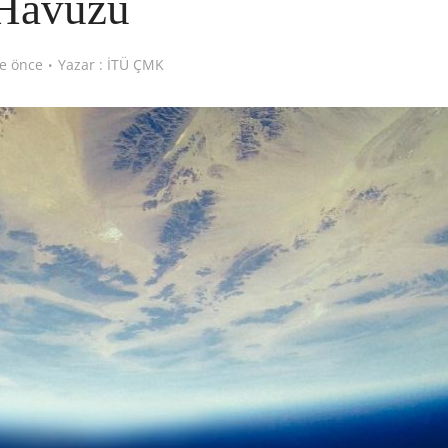
Havuzu
e önce
Yazar :
İTÜ ÇMK