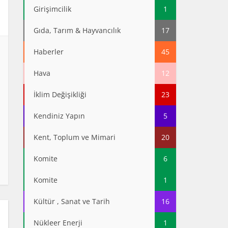
Girişimcilik
1
Gıda, Tarım & Hayvancılık
17
Haberler
45
Hava
12
İklim Değişikliği
23
Kendiniz Yapın
5
Kent, Toplum ve Mimari
20
Komite
6
Komite
1
Kültür , Sanat ve Tarih
16
Nükleer Enerji
1