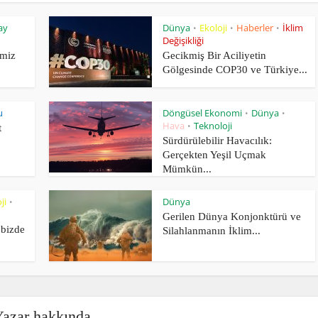
ay
Dünya
Ekoloji
Haberler
İklim
•
•
•
Değişikliği
imiz
Gecikmiş Bir Aciliyetin
Gölgesinde COP30 ve Türkiye...
u
Döngüsel Ekonomi
Dünya
•
•
Hava
Teknoloji
•
t
Sürdürülebilir Havacılık:
Gerçekten Yeşil Uçmak
Mümkün...
ji
Dünya
•
Gerilen Dünya Konjonktürü ve
 bizde
Silahlanmanın İklim...
azar hakkında