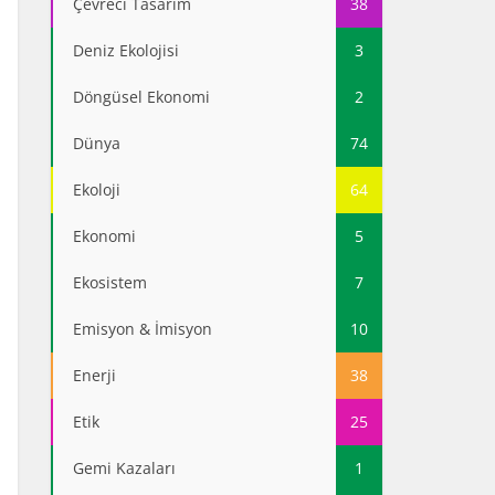
Çevreci Tasarım
38
Deniz Ekolojisi
3
Döngüsel Ekonomi
2
Dünya
74
Ekoloji
64
Ekonomi
5
Ekosistem
7
Emisyon & İmisyon
10
Enerji
38
Etik
25
Gemi Kazaları
1