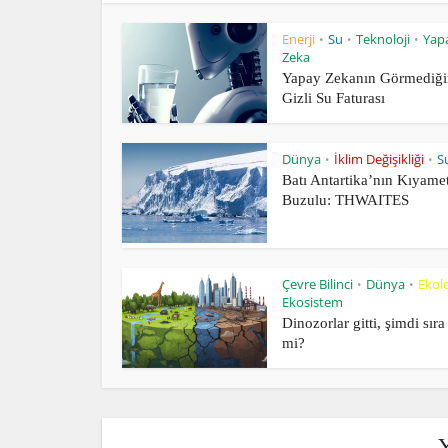
Enerji
Su
Teknoloji
Yap
•
•
•
Zeka
Yapay Zekanın Görmediğ
Gizli Su Faturası
Dünya
İklim Değişikliği
S
•
•
Batı Antartika’nın Kıyame
Buzulu: THWAITES
Çevre Bilinci
Dünya
Ekolo
•
•
Ekosistem
Dinozorlar gitti, şimdi sıra
mi?
Y