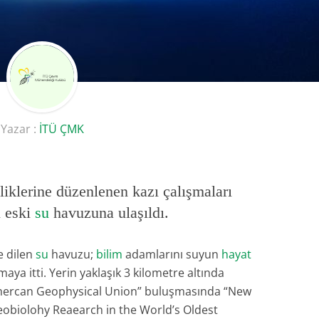
Yazar :
İTÜ ÇMK
iklerine düzenlenen kazı çalışmaları
n eski
su
havuzuna ulaşıldı.
e dilen
su
havuzu;
bilim
adamlarını suyun
hayat
aya itti. Yerin yaklaşık 3 kilometre altında
mercan Geophysical Union” buluşmasında “New
eobiolohy Reaearch in the World’s Oldest