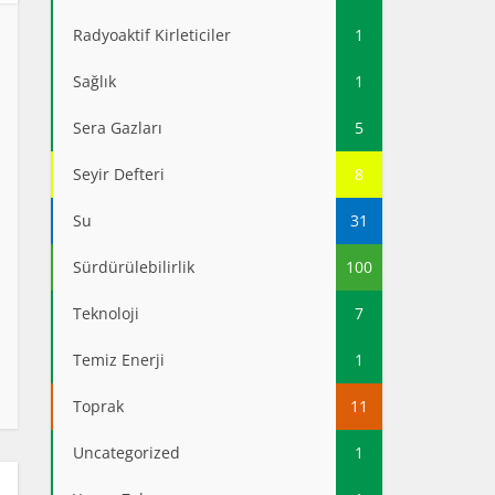
Radyoaktif Kirleticiler
1
Sağlık
1
Sera Gazları
5
Seyir Defteri
8
Su
31
Sürdürülebilirlik
100
Teknoloji
7
Temiz Enerji
1
Toprak
11
Uncategorized
1