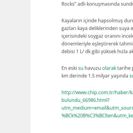
Rocks” adlı konuşmasında sund
Kayaların içinde hapsolmuş du
gazları kaya deliklerinden suya er
içerisindeki soygaz oranını ince
dönemleriyle eşleştirerek tahmin
debisi 1 L/ dk gibi yüksek hızla
En eski
su
havuzu
olarak
tarihe 
km derinde 1.5 milyar yaşında
s
http://www.chip.com.tr/haber/k
bulundu_66986.html?
utm_medium=email&utm_sour
%BCk%20B%C3%BClten&utm_ke