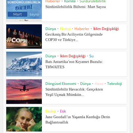
Haberler
•
Komite
•
Sürdürülebilirlik
Sürdürülebilirlik Bülteni: Mart Sayısı
Dünya
•
Ekoloji
•
Haberler
•
İklim Değişikliği
Gecikmiş Bir Aciliyetin Gölgesinde
COP30 ve Türkiye...
Dünya
•
İklim Değişikliği
•
Su
Batı Antartika’nın Kıyamet Buzulu:
THWAITES
Döngüsel Ekonomi
•
Dünya
•
Hava
•
Teknoloji
Sürdürülebilir Havacılık: Gerçekten
Yeşil Uçmak Mümkün...
Ekoloji
•
Etik
Jane Goodall’ın Yaşamla Kurduğu Derin
Bağlantısallık