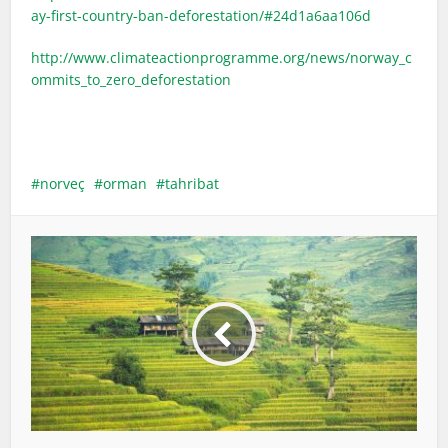
ay-first-country-ban-deforestation/#24d1a6aa106d
http://www.climateactionprogramme.org/news/norway_c
ommits_to_zero_deforestation
norveç
orman
tahribat