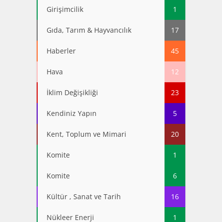
Girişimcilik
1
Gıda, Tarım & Hayvancılık
17
Haberler
45
Hava
12
İklim Değişikliği
23
Kendiniz Yapın
5
Kent, Toplum ve Mimari
20
Komite
1
Komite
6
Kültür , Sanat ve Tarih
16
Nükleer Enerji
1