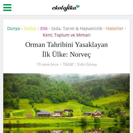
Dünya
Ekoloji
Etik
Gıda, Tarım & Hayvancılık
Haberler
•
•
•
•
•
Kent, Toplum ve Mimari
Orman Tahribini Yasaklayan
İlk Ülke: Norveç
Yazar :
10 sene önce
Eslin Günay