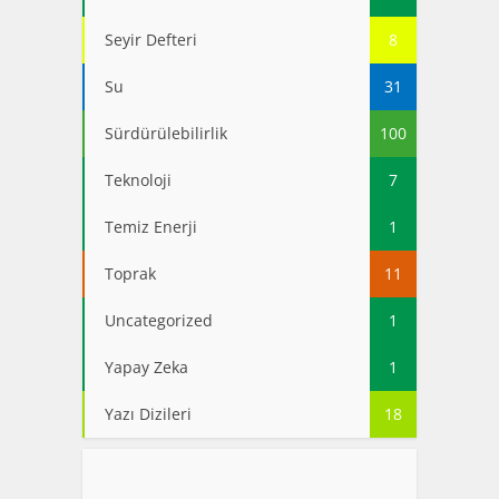
Seyir Defteri
8
Su
31
Sürdürülebilirlik
100
Teknoloji
7
Temiz Enerji
1
Toprak
11
Uncategorized
1
Yapay Zeka
1
Yazı Dizileri
18