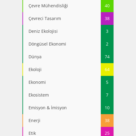
Çevre Mühendisliği
40
Çevreci Tasarım
38
Deniz Ekolojisi
3
Döngüsel Ekonomi
2
Dünya
74
Ekoloji
64
Ekonomi
5
Ekosistem
7
Emisyon & İmisyon
10
Enerji
38
Etik
25