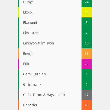
Dünya
74
Ekoloji
64
Ekonomi
5
Ekosistem
7
Emisyon & İmisyon
10
Enerji
38
Etik
25
Gemi Kazaları
1
Girişimcilik
1
Gıda, Tarım & Hayvancılık
17
Haberler
45