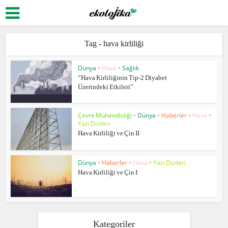
Tag - hava kirliliği
Dünya
•
Hava
•
Sağlık
“Hava Kirliliğinin Tip-2 Diyabet
Üzerindeki Etkileri”
Çevre Mühendisliği
•
Dünya
•
Haberler
•
Hava
•
Yazı Dizileri
Hava Kirliliği ve Çin II
Dünya
•
Haberler
•
Hava
•
Yazı Dizileri
Hava Kirliliği ve Çin I
Kategoriler