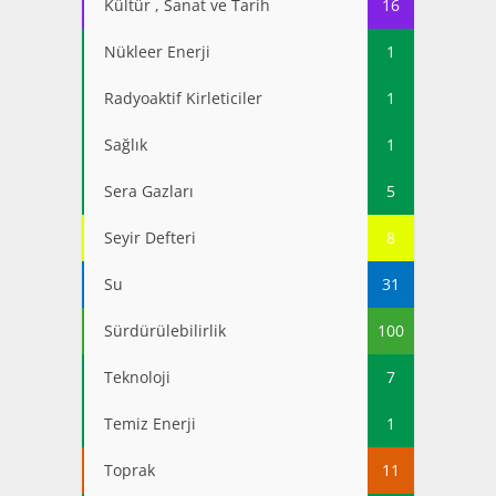
Kültür , Sanat ve Tarih
16
Nükleer Enerji
1
Radyoaktif Kirleticiler
1
Sağlık
1
Sera Gazları
5
Seyir Defteri
8
Su
31
Sürdürülebilirlik
100
Teknoloji
7
Temiz Enerji
1
Toprak
11