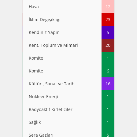
Hava
12
İklim Değişikliği
23
Kendiniz Yapın
5
Kent, Toplum ve Mimari
20
Komite
1
Komite
6
Kültür , Sanat ve Tarih
16
Nükleer Enerji
1
Radyoaktif Kirleticiler
1
Sağlık
1
Sera Gazları
5