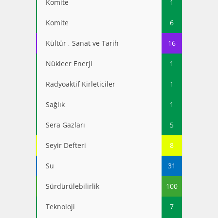
Komite
1
Komite
6
Kültür , Sanat ve Tarih
16
Nükleer Enerji
1
Radyoaktif Kirleticiler
1
Sağlık
1
Sera Gazları
5
Seyir Defteri
8
Su
31
Sürdürülebilirlik
100
Teknoloji
7