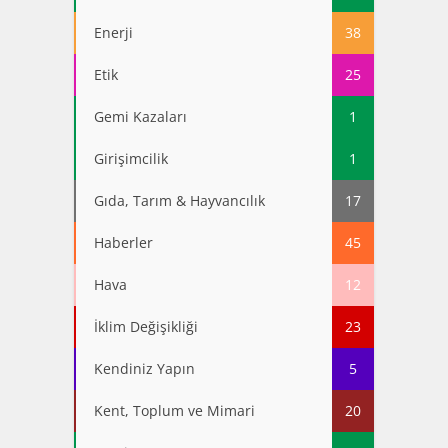
Enerji
38
Etik
25
Gemi Kazaları
1
Girişimcilik
1
Gıda, Tarım & Hayvancılık
17
Haberler
45
Hava
12
İklim Değişikliği
23
Kendiniz Yapın
5
Kent, Toplum ve Mimari
20