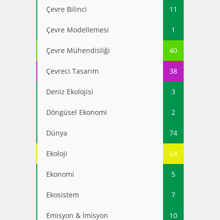
Çevre Bilinci
11
Çevre Modellemesi
1
Çevre Mühendisliği
40
Çevreci Tasarım
38
Deniz Ekolojisi
3
Döngüsel Ekonomi
2
Dünya
74
Ekoloji
64
Ekonomi
5
Ekosistem
7
Emisyon & İmisyon
10