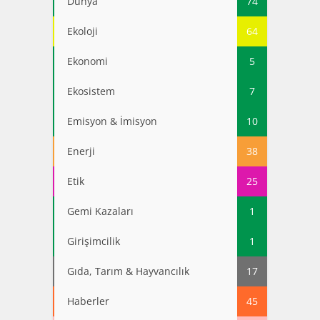
Dünya
74
Ekoloji
64
Ekonomi
5
Ekosistem
7
Emisyon & İmisyon
10
Enerji
38
Etik
25
Gemi Kazaları
1
Girişimcilik
1
Gıda, Tarım & Hayvancılık
17
Haberler
45