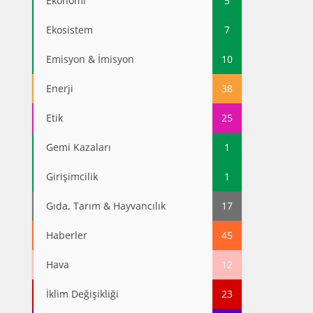
Ekonomi
5
Ekosistem
7
Emisyon & İmisyon
10
Enerji
38
Etik
25
Gemi Kazaları
1
Girişimcilik
1
Gıda, Tarım & Hayvancılık
17
Haberler
45
Hava
12
İklim Değişikliği
23