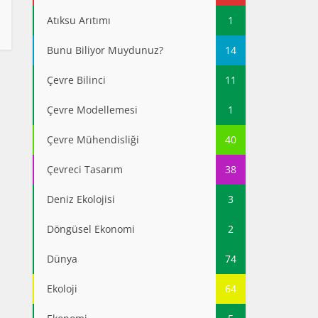
Atıksu Arıtımı
1
Bunu Biliyor Muydunuz?
14
Çevre Bilinci
11
Çevre Modellemesi
1
Çevre Mühendisliği
40
Çevreci Tasarım
38
Deniz Ekolojisi
3
Döngüsel Ekonomi
2
Dünya
74
Ekoloji
64