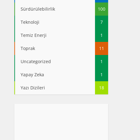
Sürdürülebilirlik
100
Teknoloji
7
Temiz Enerji
1
Toprak
11
Uncategorized
1
Yapay Zeka
1
Yazı Dizileri
18