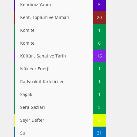
Kendiniz Yapın
5
Kent, Toplum ve Mimari
20
Komite
1
Komite
6
Kültür , Sanat ve Tarih
16
Nükleer Enerji
1
Radyoaktif Kirleticiler
1
Sağlık
1
Sera Gazları
5
Seyir Defteri
8
Su
31