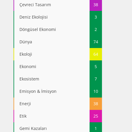
Çevreci Tasarım
38
Deniz Ekolojisi
3
Döngüsel Ekonomi
2
Dünya
74
Ekoloji
64
Ekonomi
5
Ekosistem
7
Emisyon & İmisyon
10
Enerji
38
Etik
25
Gemi Kazaları
1