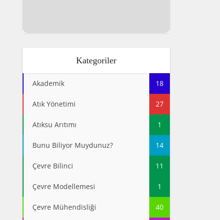
Kategoriler
Akademik
18
Atık Yönetimi
27
Atıksu Arıtımı
1
Bunu Biliyor Muydunuz?
14
Çevre Bilinci
11
Çevre Modellemesi
1
Çevre Mühendisliği
40