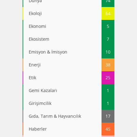
Dünya
74
Ekoloji
64
Ekonomi
5
Ekosistem
7
Emisyon & İmisyon
10
Enerji
38
Etik
25
Gemi Kazaları
1
Girişimcilik
1
Gıda, Tarım & Hayvancılık
17
Haberler
45