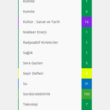
Komite
1
Komite
6
Kültür , Sanat ve Tarih
16
Nükleer Enerji
1
Radyoaktif Kirleticiler
1
Sağlık
1
Sera Gazları
5
Seyir Defteri
8
Su
31
Sürdürülebilirlik
100
Teknoloji
7