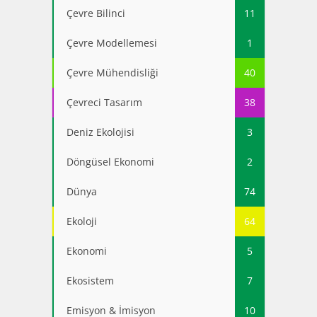
Çevre Bilinci
11
Çevre Modellemesi
1
Çevre Mühendisliği
40
Çevreci Tasarım
38
Deniz Ekolojisi
3
Döngüsel Ekonomi
2
Dünya
74
Ekoloji
64
Ekonomi
5
Ekosistem
7
Emisyon & İmisyon
10