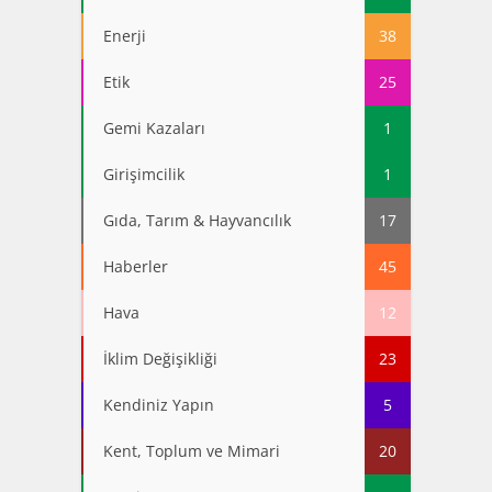
Enerji
38
Etik
25
Gemi Kazaları
1
Girişimcilik
1
Gıda, Tarım & Hayvancılık
17
Haberler
45
Hava
12
İklim Değişikliği
23
Kendiniz Yapın
5
Kent, Toplum ve Mimari
20