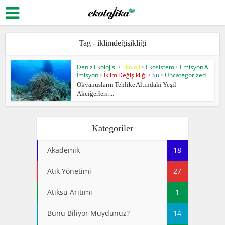
Tag - iklimdeğişikliği
Deniz Ekolojisi
•
Ekoloji
•
Ekosistem
•
Emisyon &
İmisyon
•
İklim Değişikliği
•
Su
•
Uncategorized
Okyanusların Tehlike Altındaki Yeşil
Akciğerleri:...
Kategoriler
Akademik
18
Atık Yönetimi
27
Atıksu Arıtımı
1
Bunu Biliyor Muydunuz?
14